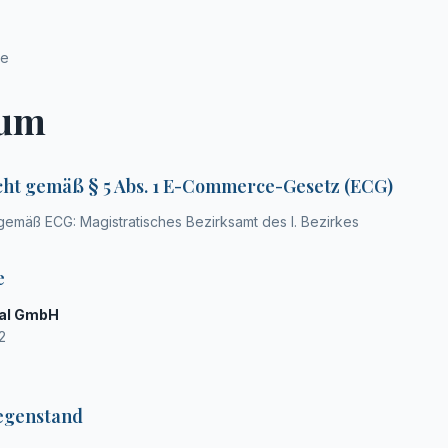
te
sum
cht gemäß § 5 Abs. 1 E-Commerce-Gesetz (ECG)
emäß ECG: Magistratisches Bezirksamt des I. Bezirkes
e
nal GmbH
2
egenstand