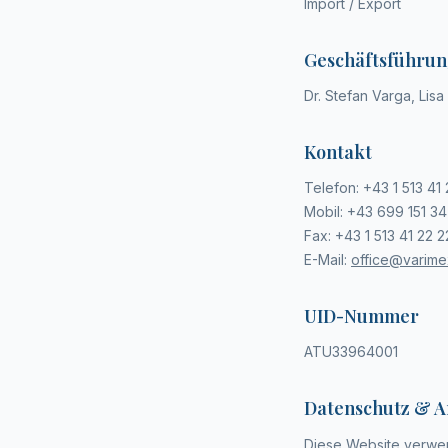
Import / Export
Geschäftsführu
Dr. Stefan Varga, Lis
Kontakt
Telefon
:
+43 1 513 41 
Mobil
:
+43 699 151 34
Fax: +43 1 513 41 22 2
E-Mail:
office@varime
UID-Nummer
ATU33964001
Datenschutz & A
Diese Website verwen