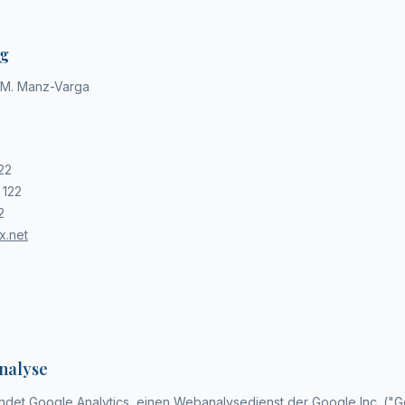
ng
a M. Manz-Varga
22
 122
2
x.net
nalyse
det Google Analytics, einen Webanalysedienst der Google Inc. ("